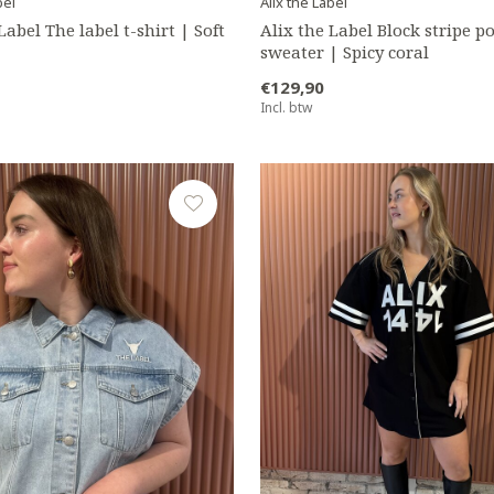
bel
Alix the Label
Label The label t-shirt | Soft
Alix the Label Block stripe p
sweater | Spicy coral
€129,90
Incl. btw