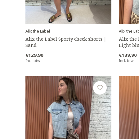
Alix the Label
Alix the La
Alix the Label Sporty check shorts |
Alix the
Sand
Light bl
€129,90
€139,90
Incl. btw
Incl. btw