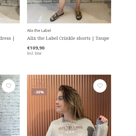
Alix the Label
dress |
Alix the Label Crinkle shorts | Taupe
€109,90
Incl. btw
SALE
-30%