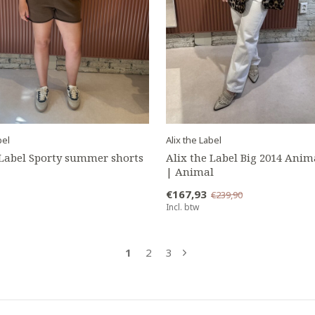
bel
Alix the Label
 Label Sporty summer shorts
Alix the Label Big 2014 Anim
| Animal
€167,93
€239,90
Incl. btw
1
2
3