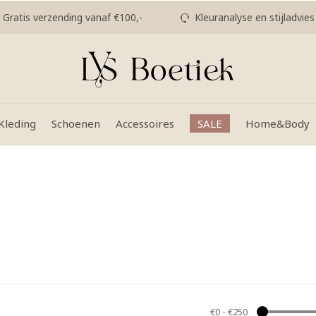
Gratis verzending vanaf €100,-
Kleuranalyse en stijladvies
Kleding
Schoenen
Accessoires
SALE
Home&Body
€0
-
€250