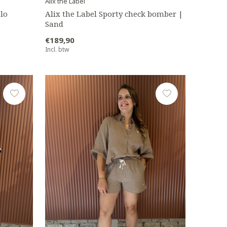
Alix the Label
olo
Alix the Label Sporty check bomber |
Sand
€189,90
Incl. btw