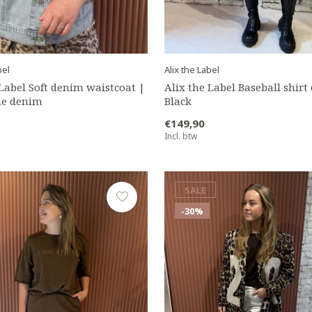
bel
Alix the Label
 Label Soft denim waistcoat |
Alix the Label Baseball shirt 
ue denim
Black
€149,90
Incl. btw
SALE
-30%