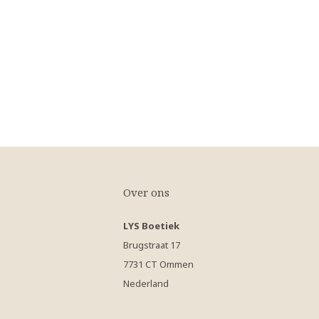
Over ons
LYS Boetiek
Brugstraat 17
7731 CT Ommen
Nederland