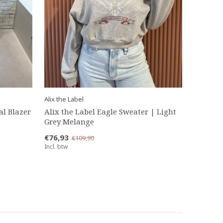
Alix the Label
al Blazer
Alix the Label Eagle Sweater | Light
Grey Melange
€76,93
€109,90
Incl. btw