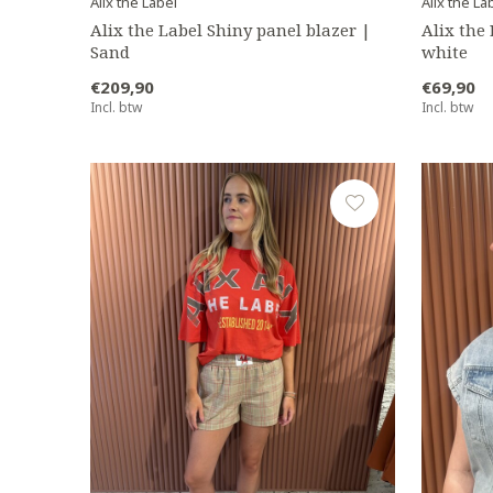
Alix the Label
Alix the La
Alix the Label Shiny panel blazer |
Alix the 
Sand
white
€209,90
€69,90
Incl. btw
Incl. btw