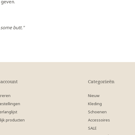
 geven.
 some butt."
 account
Categorieën
treren
Nieuw
estellingen
Kleding
erlanglijst
Schoenen
lijk producten
Accessoires
SALE