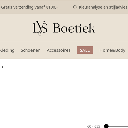
Gratis verzending vanaf €100,-
Kleuranalyse en stijladvies
Kleding
Schoenen
Accessoires
SALE
Home&Body
en
€0
-
€25