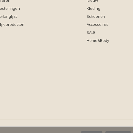
treren
Nieuw
estellingen
Kleding
erlanglijst
Schoenen
lijk producten
Accessoires
SALE
Home&Body