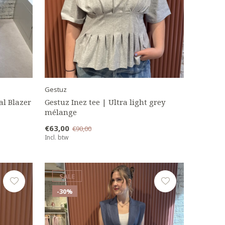
Gestuz
al Blazer
Gestuz Inez tee | Ultra light grey
mélange
€63,00
€90,00
Incl. btw
SALE
-30%