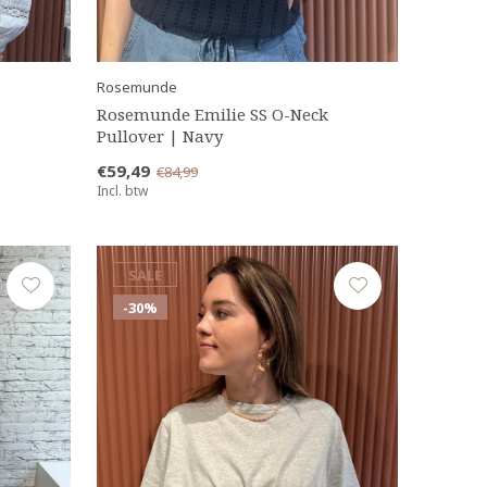
Rosemunde
Rosemunde Emilie SS O-Neck
Pullover | Navy
€59,49
€84,99
Incl. btw
SALE
-30%