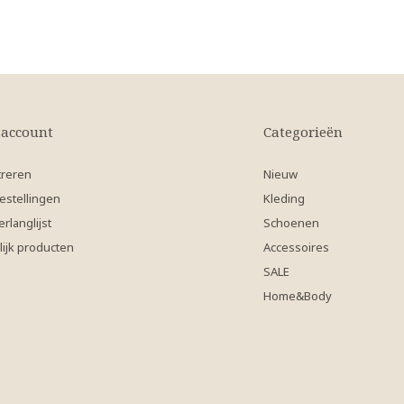
 account
Categorieën
treren
Nieuw
estellingen
Kleding
erlanglijst
Schoenen
lijk producten
Accessoires
SALE
Home&Body