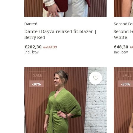
Dante6
Second Fe
Dante6 Dayva relaxed fit blazer |
Second F
Berry Red
White
€202,30
€48,30
€289,00
€
Incl. btw
Incl. btw
SALE
SALE
-30%
-30%