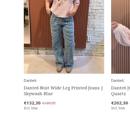
Dante6
Dante6
Dante6 Nuit Wide Leg Printed Jeans |
Dante6 J
Skywash Blue
Quartz
€132,30
€202,30
€189,00
Incl. btw
Incl. btw