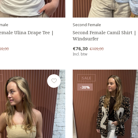
male
Second Female
emale Ulina Drape Tee |
Second Female Camil Shirt |
Windsurfer
€76,30
69,00
€109,00
Incl. btw
SALE
-30%