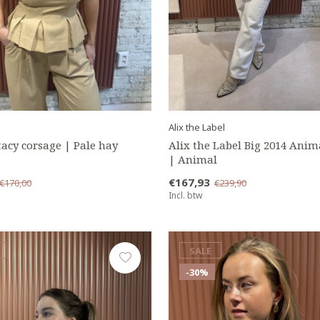
Alix the Label
tacy corsage | Pale hay
Alix the Label Big 2014 Anim
| Animal
€167,93
€170,00
€239,90
Incl. btw
SALE
-30%