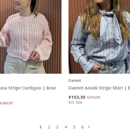
Dante6
una Stripe Cardigan | Rose
Dante6 Anubi Stripe Shirt | 
€153,30
€219,00
Incl. btw
€289,00
1
2
3
4
5
6