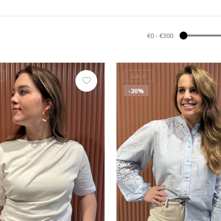
€0
-
€300
SALE
-30%