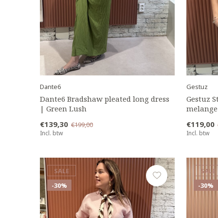
Dante6
Gestuz
Dante6 Bradshaw pleated long dress
Gestuz S
| Green Lush
melange
€139,30
€119,00
€199,00
Incl. btw
Incl. btw
SALE
SALE
-30%
-30%