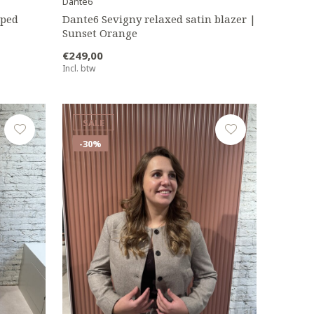
Dante6
pped
Dante6 Sevigny relaxed satin blazer |
Sunset Orange
€249,00
Incl. btw
SALE
-30%