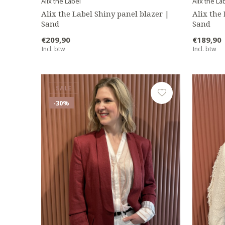
Alix the Label
Alix the La
Alix the Label Shiny panel blazer |
Alix the
Sand
Sand
€209,90
€189,90
Incl. btw
Incl. btw
SALE
-30%