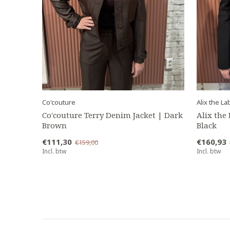
Co'couture
Alix the La
Co'couture Terry Denim Jacket | Dark
Alix the
Brown
Black
€111,30
€160,93
€159,00
Incl. btw
Incl. btw