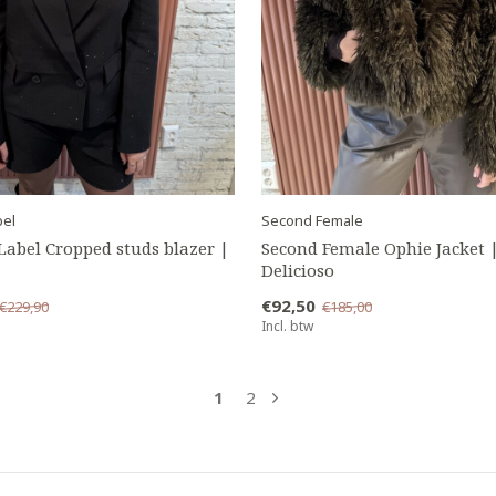
bel
Second Female
 Label Cropped studs blazer |
Second Female Ophie Jacket 
Delicioso
€92,50
€229,90
€185,00
Incl. btw
1
2