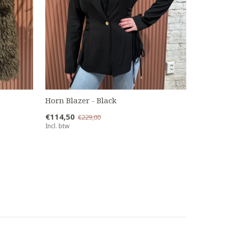
Horn Blazer - Black
|
€114,50
€229,00
Incl. btw