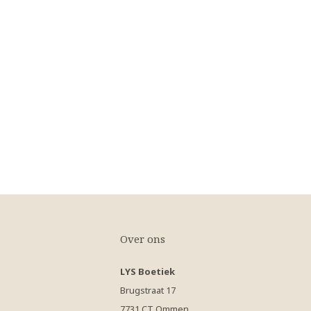
Over ons
LYS Boetiek
Brugstraat 17
7731 CT Ommen