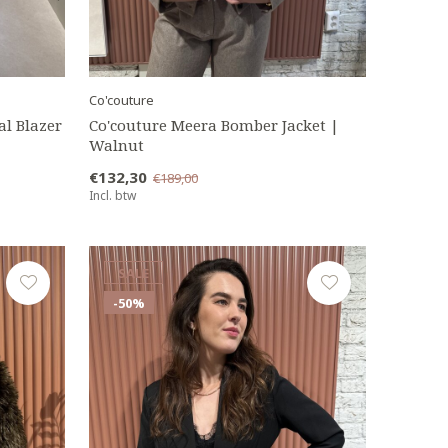
Co'couture
al Blazer
Co'couture Meera Bomber Jacket |
Walnut
€132,30
€189,00
Incl. btw
SALE
-50%