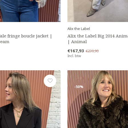
Alix the Label
ale fringe boucle jacket |
Alix the Label Big 2014 Anim
Cream
| Animal
€167,93
€239,90
Incl. btw
SALE
-50%