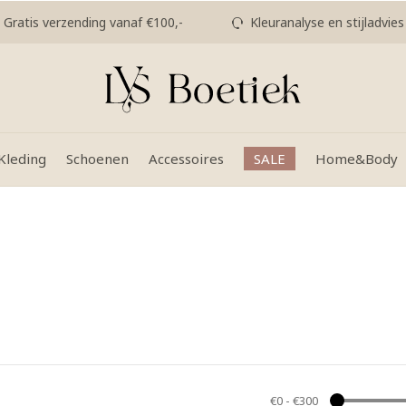
Gratis verzending vanaf €100,-
Kleuranalyse en stijladvies
Kleding
Schoenen
Accessoires
SALE
Home&Body
€0
-
€300