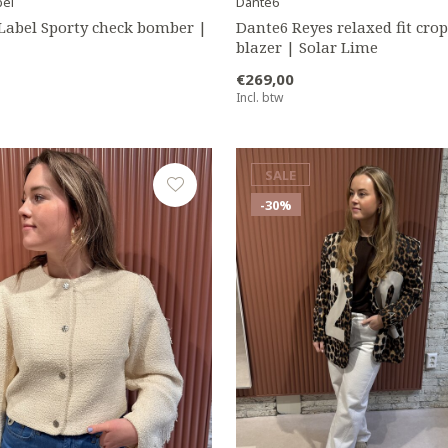
bel
Dante6
 Label Sporty check bomber |
Dante6 Reyes relaxed fit cro
blazer | Solar Lime
€269,00
Incl. btw
SALE
-30%