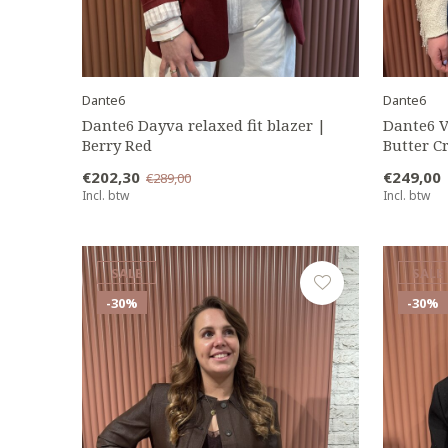
Dante6
Dante6
Dante6 Dayva relaxed fit blazer |
Dante6 V
Berry Red
Butter 
€202,30
€249,00
€289,00
Incl. btw
Incl. btw
SALE
SALE
-30%
-30%