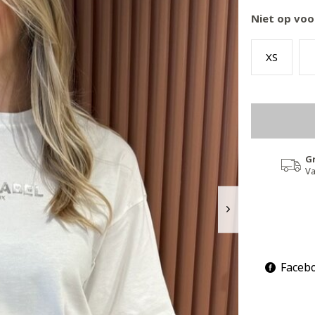
Niet op voo
XS
G
Va
Faceb