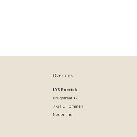
Over ons
LYS Boetiek
Brugstraat 17
7731 CT Ommen
Nederland