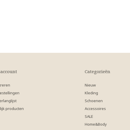
 account
Categorieën
treren
Nieuw
estellingen
Kleding
erlanglijst
Schoenen
lijk producten
Accessoires
SALE
Home&Body