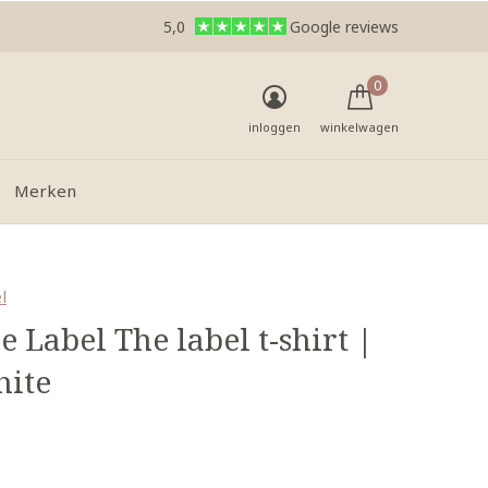
5,0
Google reviews
0
inloggen
winkelwagen
Merken
l
e Label The label t-shirt |
hite