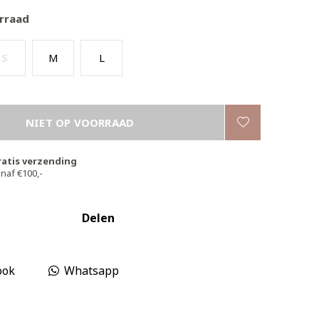
rraad
S
M
L
NIET OP VOORRAAD
ratis verzending
naf €100,-
Delen
ook
Whatsapp