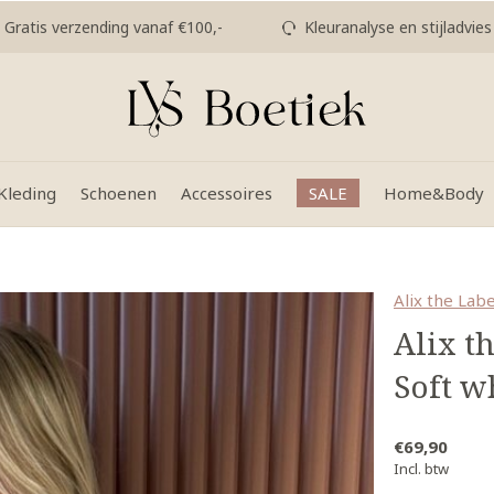
Gratis verzending vanaf €100,-
Kleuranalyse en stijladvies
Kleding
Schoenen
Accessoires
SALE
Home&Body
Alix the Labe
Alix th
Soft w
€69,90
Incl. btw