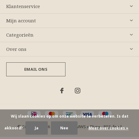
Klantenservice
Mijn account
Categorieën
Over ons
EMAIL ONS
Wij slaan cookies op om onze website te verbeteren. Is dat
© Copyright
2026
- Theme By
DMWS
x
Plus+
-
RSS-feed
akkoord?
Ja
Nee
Meer over cookies »