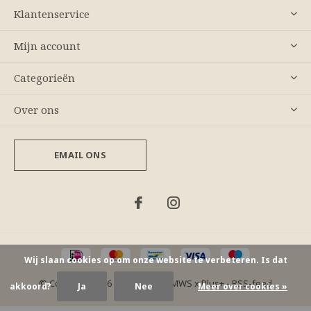
Klantenservice
Mijn account
Categorieën
Over ons
EMAIL ONS
Wij slaan cookies op om onze website te verbeteren. Is dat
© Copyright
2026
- Theme By
DMWS
x
Plus+
-
RSS-feed
akkoord?
Ja
Nee
Meer over cookies »