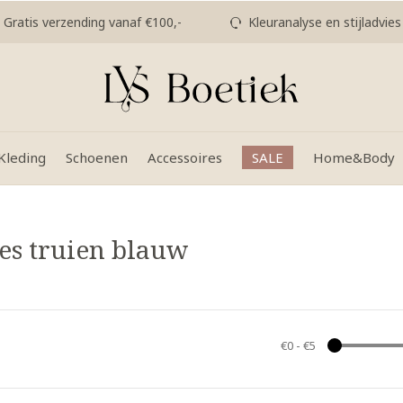
Gratis verzending vanaf €100,-
Kleuranalyse en stijladvies
Kleding
Schoenen
Accessoires
SALE
Home&Body
es truien blauw
€0
-
€5