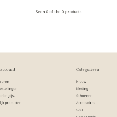
Seen 0 of the 0 products
 account
Categorieën
treren
Nieuw
estellingen
Kleding
erlanglijst
Schoenen
lijk producten
Accessoires
SALE
Home&Body