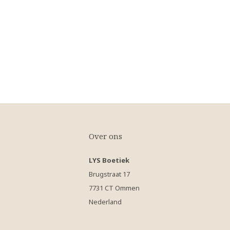
Over ons
LYS Boetiek
Brugstraat 17
7731 CT Ommen
Nederland