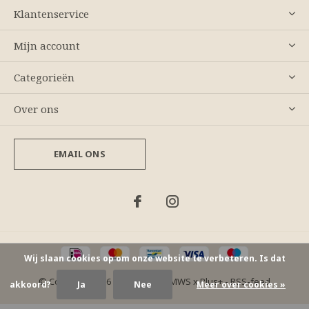
Klantenservice
Mijn account
Categorieën
Over ons
EMAIL ONS
Wij slaan cookies op om onze website te verbeteren. Is dat
© Copyright
2026
- Theme By
DMWS
x
Plus+
-
RSS-feed
akkoord?
Ja
Nee
Meer over cookies »