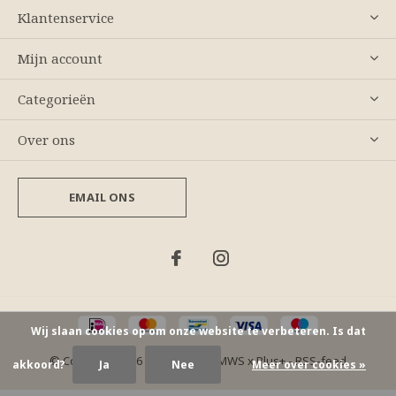
Klantenservice
Mijn account
Categorieën
Over ons
EMAIL ONS
Wij slaan cookies op om onze website te verbeteren. Is dat
© Copyright
2026
- Theme By
DMWS
x
Plus+
-
RSS-feed
akkoord?
Ja
Nee
Meer over cookies »