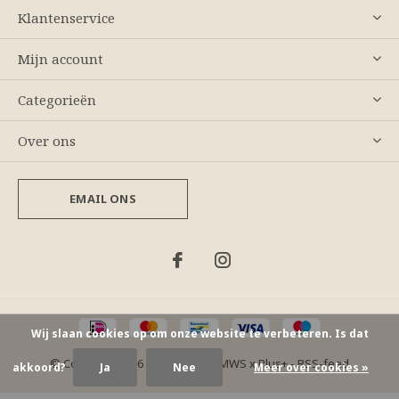
Klantenservice
Mijn account
Categorieën
Over ons
EMAIL ONS
Wij slaan cookies op om onze website te verbeteren. Is dat
© Copyright
2026
- Theme By
DMWS
x
Plus+
-
RSS-feed
akkoord?
Ja
Nee
Meer over cookies »