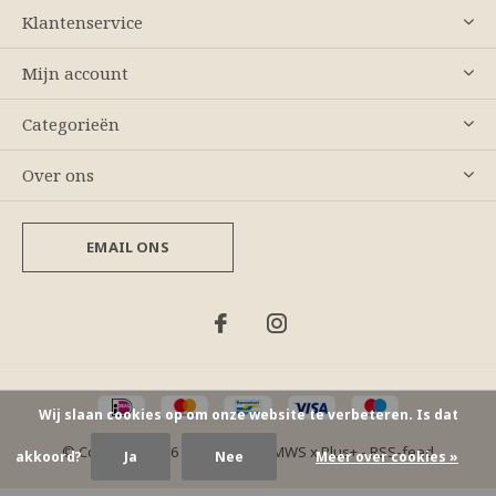
Klantenservice
Mijn account
Categorieën
Over ons
EMAIL ONS
Wij slaan cookies op om onze website te verbeteren. Is dat
© Copyright
2026
- Theme By
DMWS
x
Plus+
-
RSS-feed
akkoord?
Ja
Nee
Meer over cookies »