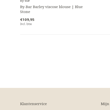
By-Bar
By-Bar Barley viscose blouse | Blue
Stone
€109,95
Incl. btw
Klantenservice
Mijn