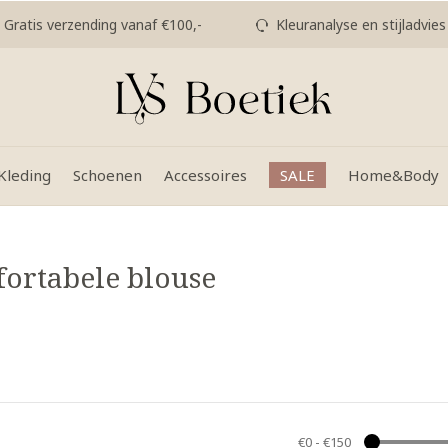
Gratis verzending vanaf €100,-
Kleuranalyse en stijladvies
Kleding
Schoenen
Accessoires
SALE
Home&Body
ortabele blouse
€0
-
€150