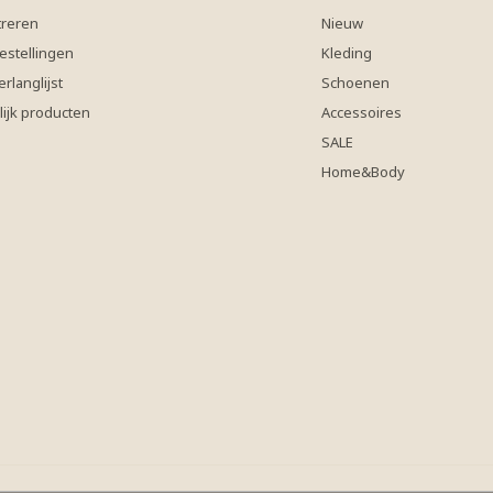
treren
Nieuw
estellingen
Kleding
erlanglijst
Schoenen
lijk producten
Accessoires
SALE
Home&Body