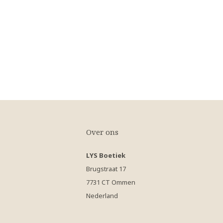
Over ons
LYS Boetiek
Brugstraat 17
7731 CT Ommen
Nederland