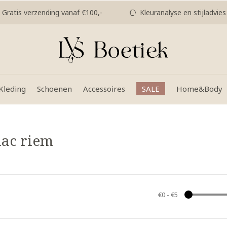
Gratis verzending vanaf €100,-
Kleuranalyse en stijladvies
Kleding
Schoenen
Accessoires
SALE
Home&Body
nac riem
€0
-
€5