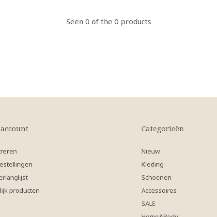
Seen 0 of the 0 products
 account
Categorieën
treren
Nieuw
estellingen
Kleding
erlanglijst
Schoenen
lijk producten
Accessoires
SALE
Home&Body