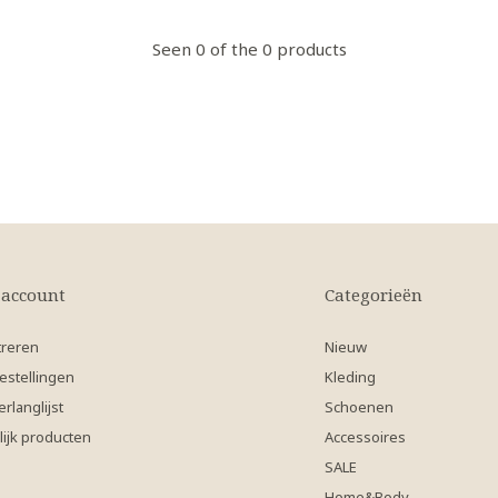
Seen 0 of the 0 products
 account
Categorieën
treren
Nieuw
estellingen
Kleding
erlanglijst
Schoenen
lijk producten
Accessoires
SALE
Home&Body