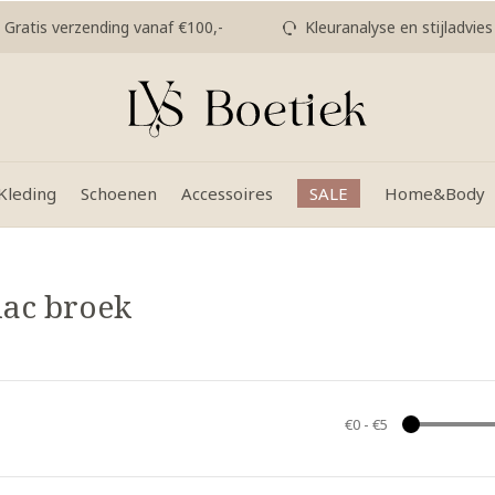
Gratis verzending vanaf €100,-
Kleuranalyse en stijladvies
Kleding
Schoenen
Accessoires
SALE
Home&Body
nac broek
€0
-
€5