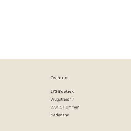
Over ons
LYS Boetiek
Brugstraat 17
7731 CT Ommen
Nederland