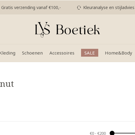
Gratis verzending vanaf €100,-
Kleuranalyse en stijladvies
Kleding
Schoenen
Accessoires
SALE
Home&Body
onut
€0
-
€200