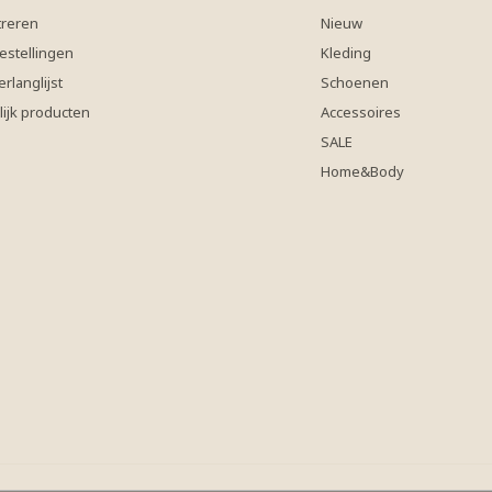
treren
Nieuw
estellingen
Kleding
erlanglijst
Schoenen
lijk producten
Accessoires
SALE
Home&Body