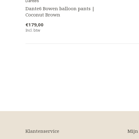
Dante6
Dante6 Bowen balloon pants |
Coconut Brown
€179,00
Incl. btw
Klantenservice
Mijn