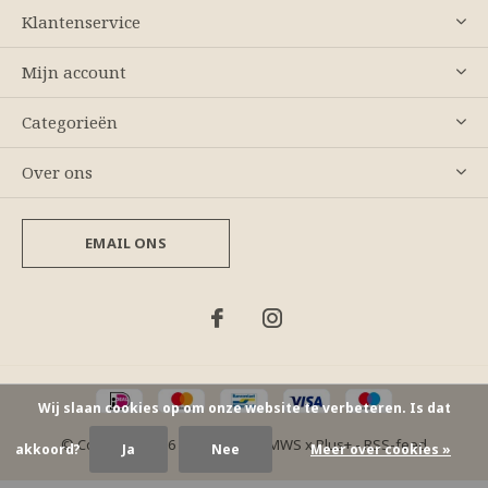
Klantenservice
Mijn account
Categorieën
Over ons
EMAIL ONS
Wij slaan cookies op om onze website te verbeteren. Is dat
© Copyright
2026
- Theme By
DMWS
x
Plus+
-
RSS-feed
akkoord?
Ja
Nee
Meer over cookies »