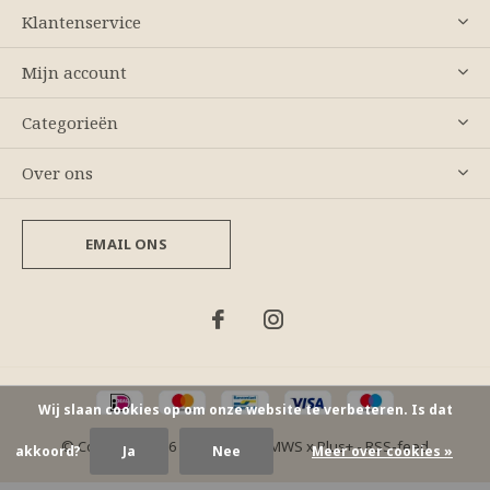
Klantenservice
Mijn account
Categorieën
Over ons
EMAIL ONS
Wij slaan cookies op om onze website te verbeteren. Is dat
© Copyright
2026
- Theme By
DMWS
x
Plus+
-
RSS-feed
akkoord?
Ja
Nee
Meer over cookies »