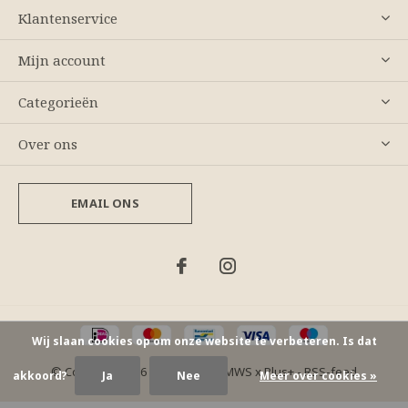
Klantenservice
Mijn account
Categorieën
Over ons
EMAIL ONS
Wij slaan cookies op om onze website te verbeteren. Is dat
© Copyright
2026
- Theme By
DMWS
x
Plus+
-
RSS-feed
akkoord?
Ja
Nee
Meer over cookies »