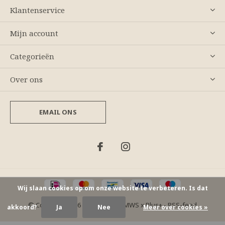
Klantenservice
Mijn account
Categorieën
Over ons
EMAIL ONS
Wij slaan cookies op om onze website te verbeteren. Is dat
© Copyright
2026
- Theme By
DMWS
x
Plus+
-
RSS-feed
akkoord?
Ja
Nee
Meer over cookies »