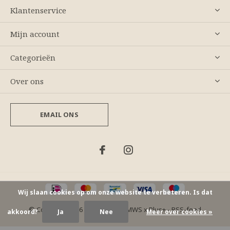
Klantenservice
Mijn account
Categorieën
Over ons
EMAIL ONS
Wij slaan cookies op om onze website te verbeteren. Is dat
© Copyright
2026
- Theme By
DMWS
x
Plus+
-
RSS-feed
akkoord?
Ja
Nee
Meer over cookies »