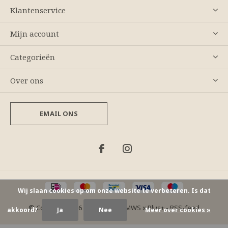
Klantenservice
Mijn account
Categorieën
Over ons
EMAIL ONS
Wij slaan cookies op om onze website te verbeteren. Is dat
© Copyright
2026
- Theme By
DMWS
x
Plus+
-
RSS-feed
akkoord?
Ja
Nee
Meer over cookies »