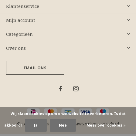
Klantenservice
Mijn account
Categorieën
Over ons
EMAIL ONS
Wij slaan cookies op om onze website te verbeteren. Is dat
© Copyright
2026
- Theme By
DMWS
x
Plus+
-
RSS-feed
akkoord?
Ja
Nee
Meer over cookies »