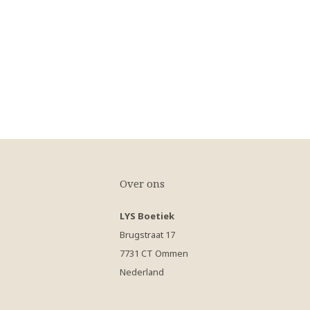
Over ons
LYS Boetiek
Brugstraat 17
7731 CT Ommen
Nederland