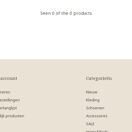
Seen 0 of the 0 products
 account
Categorieën
treren
Nieuw
estellingen
Kleding
erlanglijst
Schoenen
lijk producten
Accessoires
SALE
Home&Body