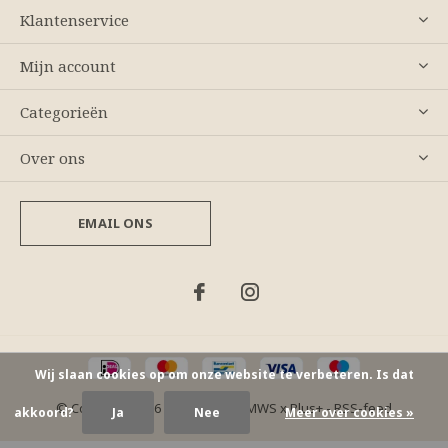
Klantenservice
Mijn account
Categorieën
Over ons
EMAIL ONS
Wij slaan cookies op om onze website te verbeteren. Is dat
© Copyright
2026
- Theme By
DMWS
x
Plus+
-
RSS-feed
akkoord?
Ja
Nee
Meer over cookies »