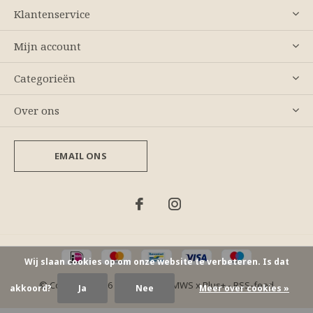
Klantenservice
Mijn account
Categorieën
Over ons
EMAIL ONS
Wij slaan cookies op om onze website te verbeteren. Is dat
© Copyright
2026
- Theme By
DMWS
x
Plus+
-
RSS-feed
akkoord?
Ja
Nee
Meer over cookies »