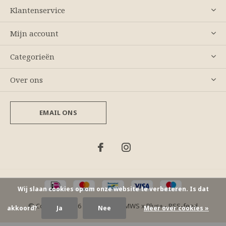
Klantenservice
Mijn account
Categorieën
Over ons
EMAIL ONS
Wij slaan cookies op om onze website te verbeteren. Is dat
© Copyright
2026
- Theme By
DMWS
x
Plus+
-
RSS-feed
akkoord?
Ja
Nee
Meer over cookies »