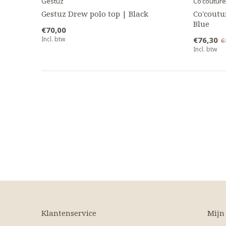
Gestuz
Co'couture
Gestuz Drew polo top | Black
Co'coutu
Blue
€70,00
Incl. btw
€76,30
€
Incl. btw
Klantenservice
Mijn