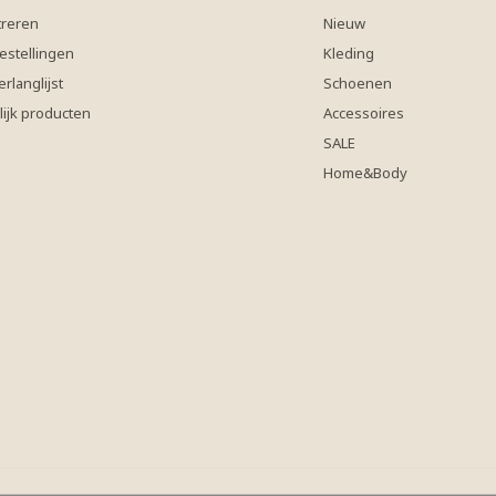
treren
Nieuw
estellingen
Kleding
erlanglijst
Schoenen
lijk producten
Accessoires
SALE
Home&Body