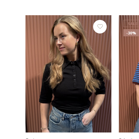
SALE
-30%