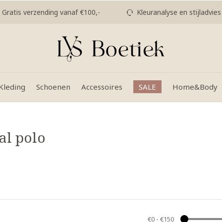
Gratis verzending vanaf €100,-
Kleuranalyse en stijladvies
Kleding
Schoenen
Accessoires
SALE
Home&Body
al polo
€0
-
€150