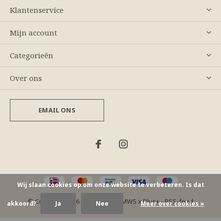
Klantenservice
Mijn account
Categorieën
Over ons
EMAIL ONS
Wij slaan cookies op om onze website te verbeteren. Is dat
© Copyright
2026
- Theme By
DMWS
x
Plus+
-
RSS-feed
akkoord?
Ja
Nee
Meer over cookies »