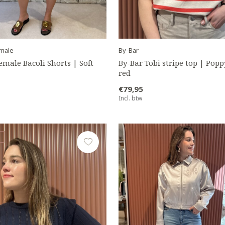
male
By-Bar
emale Bacoli Shorts | Soft
By-Bar Tobi stripe top | Popp
red
€79,95
Incl. btw