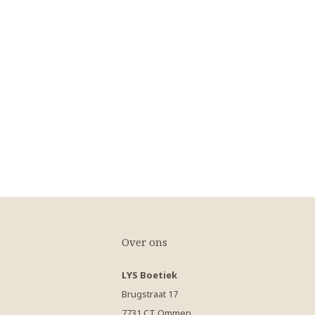
Over ons
LYS Boetiek
Brugstraat 17
7731 CT Ommen