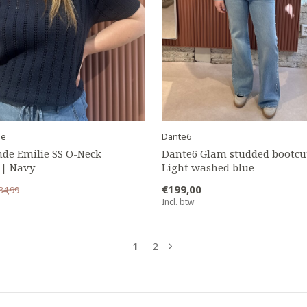
de
Dante6
de Emilie SS O-Neck
Dante6 Glam studded bootcut
 | Navy
Light washed blue
€199,00
84,99
Incl. btw
1
2