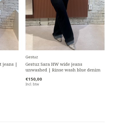
Gestuz
 jeans |
Gestuz Sara HW wide jeans
unwashed | Rinse wash blue denim
€150,00
Incl. btw