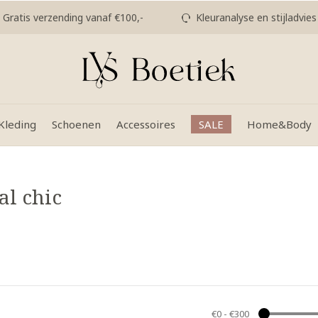
Gratis verzending vanaf €100,-
Kleuranalyse en stijladvies
Kleding
Schoenen
Accessoires
SALE
Home&Body
al chic
€0
-
€300