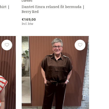
Dante6
hirt |
Dante6 Emra relaxed fit bermuda |
Berry Red
€169,00
Incl. btw