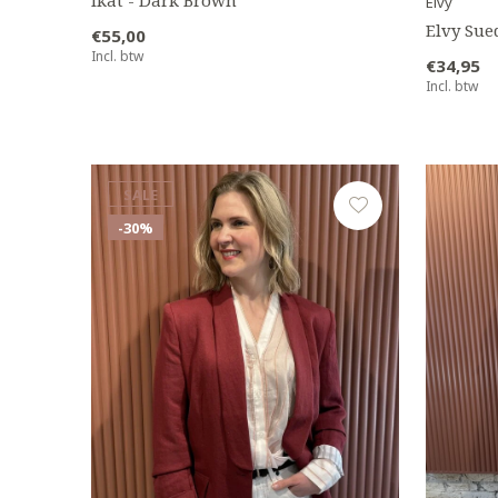
Elvy
Elvy Sue
€55,00
Incl. btw
€34,95
Incl. btw
SALE
-30%