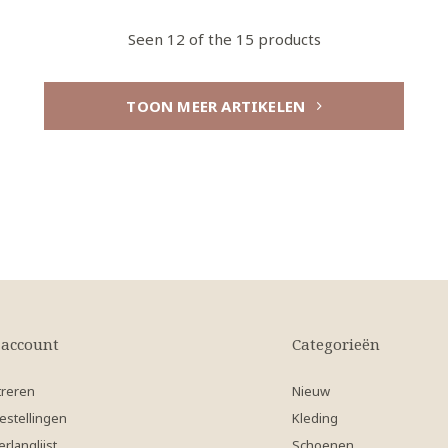
Seen 12 of the 15 products
TOON MEER ARTIKELEN
 account
Categorieën
treren
Nieuw
estellingen
Kleding
erlanglijst
Schoenen