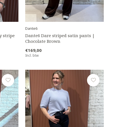
Dante6
y stripe
Dante6 Dare striped satin pants |
Chocolate Brown
€169,00
Incl. btw