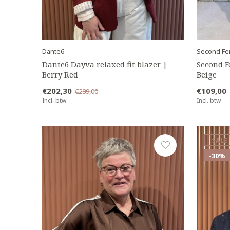
Dante6
Second Fe
Dante6 Dayva relaxed fit blazer |
Second F
Berry Red
Beige
€202,30
€109,00
€289,00
Incl. btw
Incl. btw
SALE
-30%