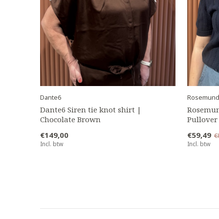
Dante6
Rosemun
Dante6 Siren tie knot shirt |
Rosemun
Chocolate Brown
Pullover
€149,00
€59,49
€
Incl. btw
Incl. btw