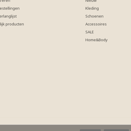
treren
Nieuw
estellingen
Kleding
erlanglijst
Schoenen
lijk producten
Accessoires
SALE
Home&Body