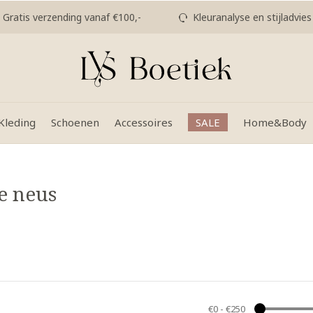
Gratis verzending vanaf €100,-
Kleuranalyse en stijladvies
Kleding
Schoenen
Accessoires
SALE
Home&Body
e neus
€0
-
€250