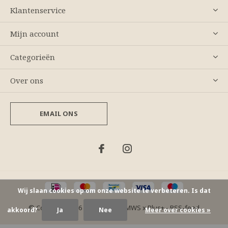
Klantenservice
Mijn account
Categorieën
Over ons
EMAIL ONS
Wij slaan cookies op om onze website te verbeteren. Is dat
© Copyright
2026
- Theme By
DMWS
x
Plus+
-
RSS-feed
akkoord?
Ja
Nee
Meer over cookies »