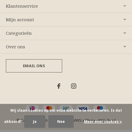
Klantenservice
Mijn account
Categorieën
Over ons
EMAIL ONS
Wij slaan cookies op om onze website te verbeteren. Is dat
© Copyright
2026
- Theme By
DMWS
x
Plus+
-
RSS-feed
akkoord?
Ja
Nee
Meer over cookies »