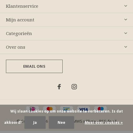
Klantenservice
Mijn account
Categorieën
Over ons
EMAIL ONS
Wij slaan cookies op om onze website te verbeteren. Is dat
© Copyright
2026
- Theme By
DMWS
x
Plus+
-
RSS-feed
akkoord?
Ja
Nee
Meer over cookies »