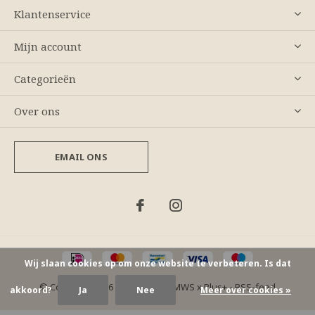
Klantenservice
Mijn account
Categorieën
Over ons
EMAIL ONS
Wij slaan cookies op om onze website te verbeteren. Is dat
© Copyright
2026
- Theme By
DMWS
x
Plus+
-
RSS-feed
akkoord?
Ja
Nee
Meer over cookies »