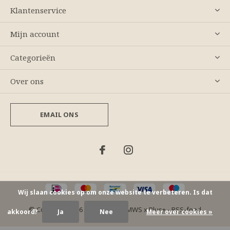
Klantenservice
Mijn account
Categorieën
Over ons
EMAIL ONS
Wij slaan cookies op om onze website te verbeteren. Is dat
© Copyright
2026
- Theme By
DMWS
x
Plus+
-
RSS-feed
akkoord?
Ja
Nee
Meer over cookies »