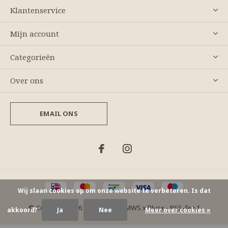
Klantenservice
Mijn account
Categorieën
Over ons
EMAIL ONS
Wij slaan cookies op om onze website te verbeteren. Is dat
© Copyright
2026
- Theme By
DMWS
x
Plus+
-
RSS-feed
akkoord?
Ja
Nee
Meer over cookies »