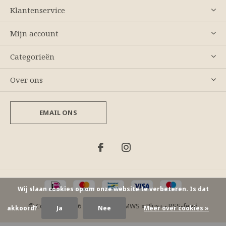
Klantenservice
Mijn account
Categorieën
Over ons
EMAIL ONS
Wij slaan cookies op om onze website te verbeteren. Is dat
© Copyright
2026
- Theme By
DMWS
x
Plus+
-
RSS-feed
akkoord?
Ja
Nee
Meer over cookies »