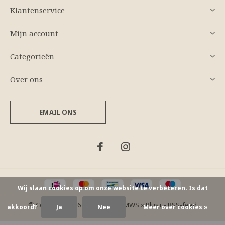
Klantenservice
Mijn account
Categorieën
Over ons
EMAIL ONS
Wij slaan cookies op om onze website te verbeteren. Is dat
© Copyright
2026
- Theme By
DMWS
x
Plus+
-
RSS-feed
akkoord?
Ja
Nee
Meer over cookies »