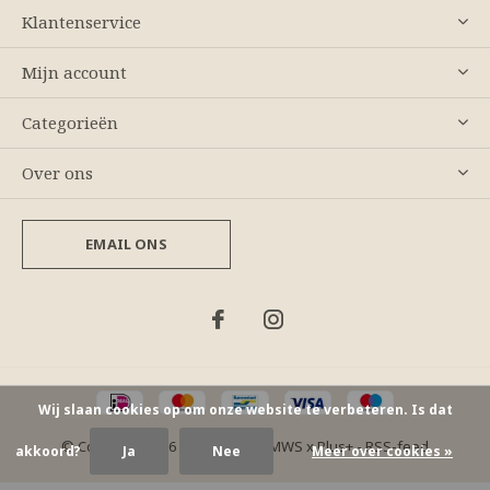
Klantenservice
Mijn account
Categorieën
Over ons
EMAIL ONS
Wij slaan cookies op om onze website te verbeteren. Is dat
© Copyright
2026
- Theme By
DMWS
x
Plus+
-
RSS-feed
akkoord?
Ja
Nee
Meer over cookies »