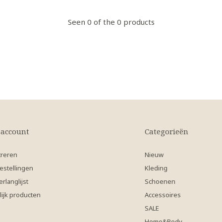
Seen 0 of the 0 products
 account
Categorieën
treren
Nieuw
estellingen
Kleding
erlanglijst
Schoenen
lijk producten
Accessoires
SALE
Home&Body