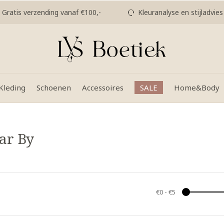
Gratis verzending vanaf €100,-
Kleuranalyse en stijladvies
Kleding
Schoenen
Accessoires
SALE
Home&Body
ar By
€0
-
€5