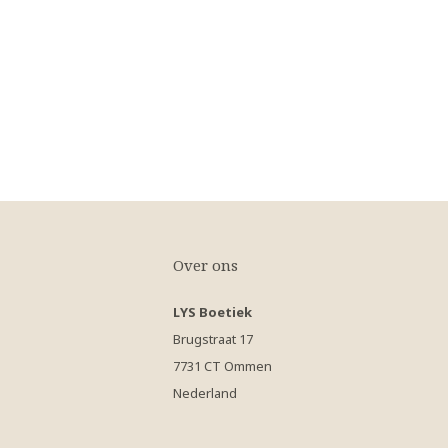
Over ons
LYS Boetiek
Brugstraat 17
7731 CT Ommen
Nederland