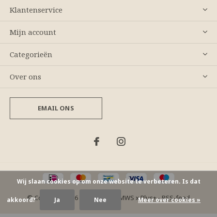
Klantenservice
Mijn account
Categorieën
Over ons
EMAIL ONS
Wij slaan cookies op om onze website te verbeteren. Is dat
© Copyright
2026
- Theme By
DMWS
x
Plus+
-
RSS-feed
akkoord?
Ja
Nee
Meer over cookies »