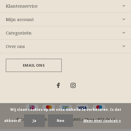
Klantenservice
Mijn account
Categorieën
Over ons
EMAIL ONS
Wij slaan cookies op om onze website te verbeteren. Is dat
© Copyright
2026
- Theme By
DMWS
x
Plus+
-
RSS-feed
akkoord?
Ja
Nee
Meer over cookies »