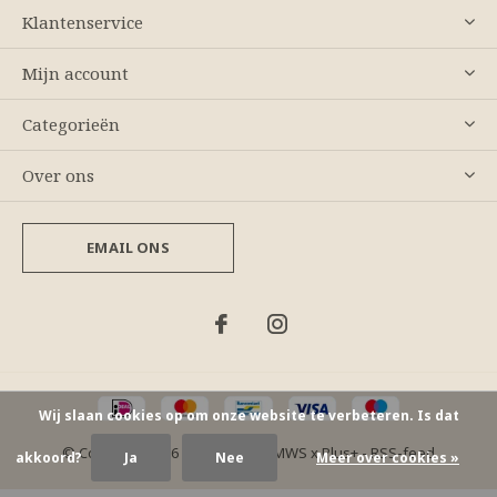
Klantenservice
Mijn account
Categorieën
Over ons
EMAIL ONS
Wij slaan cookies op om onze website te verbeteren. Is dat
© Copyright
2026
- Theme By
DMWS
x
Plus+
-
RSS-feed
akkoord?
Ja
Nee
Meer over cookies »