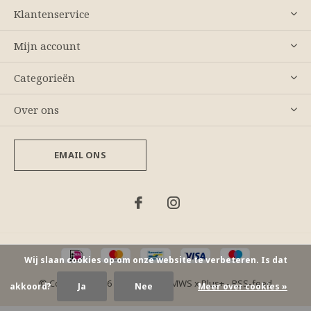
Klantenservice
Mijn account
Categorieën
Over ons
EMAIL ONS
Wij slaan cookies op om onze website te verbeteren. Is dat
© Copyright
2026
- Theme By
DMWS
x
Plus+
-
RSS-feed
akkoord?
Ja
Nee
Meer over cookies »