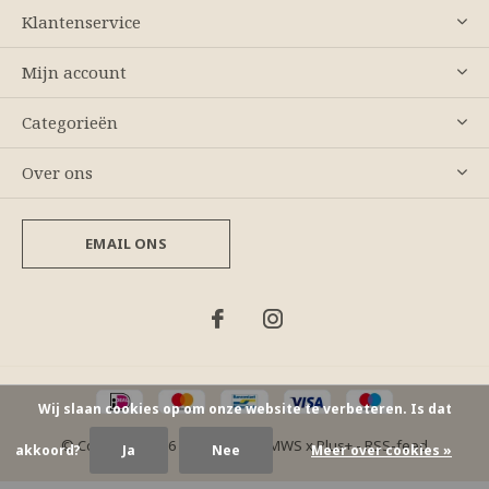
Klantenservice
Mijn account
Categorieën
Over ons
EMAIL ONS
Wij slaan cookies op om onze website te verbeteren. Is dat
© Copyright
2026
- Theme By
DMWS
x
Plus+
-
RSS-feed
akkoord?
Ja
Nee
Meer over cookies »