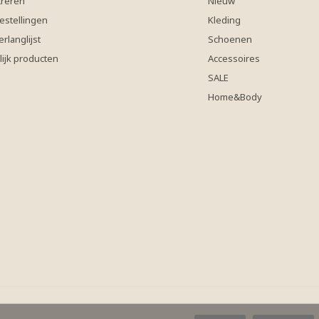
treren
Nieuw
estellingen
Kleding
erlanglijst
Schoenen
lijk producten
Accessoires
SALE
Home&Body