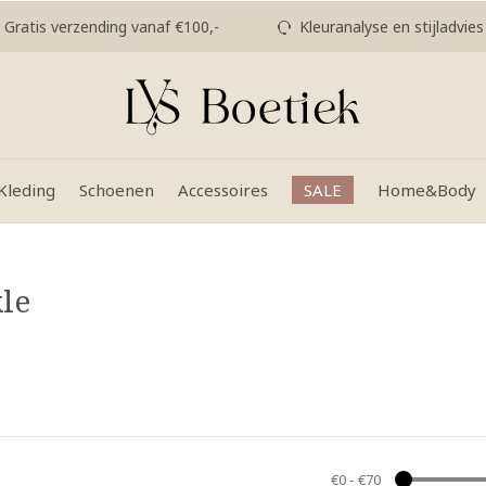
Gratis verzending vanaf €100,-
Kleuranalyse en stijladvies
Kleding
Schoenen
Accessoires
SALE
Home&Body
le
€0
-
€70