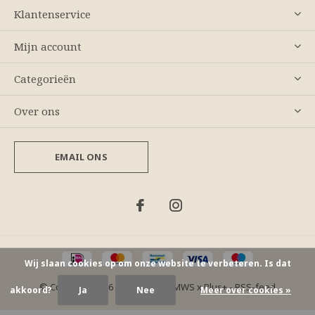
Klantenservice
Mijn account
Categorieën
Over ons
EMAIL ONS
Wij slaan cookies op om onze website te verbeteren. Is dat
© Copyright
2026
- Theme By
DMWS
x
Plus+
-
RSS-feed
akkoord?
Ja
Nee
Meer over cookies »