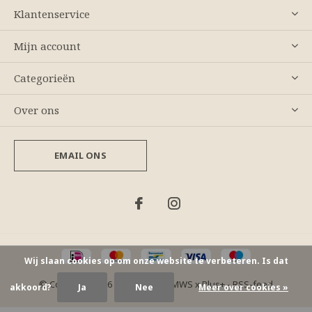
Klantenservice
Mijn account
Categorieën
Over ons
EMAIL ONS
Wij slaan cookies op om onze website te verbeteren. Is dat
© Copyright
2026
- Theme By
DMWS
x
Plus+
-
RSS-feed
akkoord?
Ja
Nee
Meer over cookies »