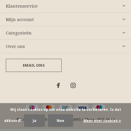
Klantenservice
Mijn account
Categorieën
Over ons
EMAIL ONS
Wij slaan cookies op om onze website te verbeteren. Is dat
© Copyright
2026
- Theme By
DMWS
x
Plus+
-
RSS-feed
akkoord?
Ja
Nee
Meer over cookies »